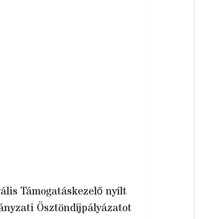
ális Támogatáskezelő nyílt
nyzati Ösztöndíjpályázatot