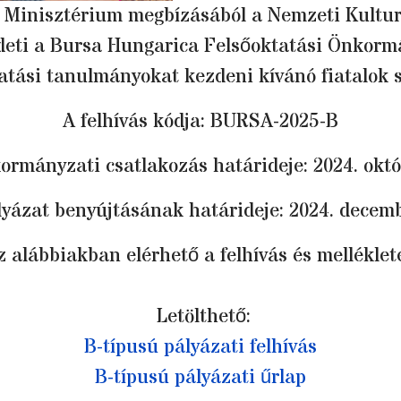
s Minisztérium megbízásából a Nemzeti Kultur
deti a Bursa Hungarica Felsőoktatási Önkormá
tatási tanulmányokat kezdeni kívánó fiatalok 
A felhívás kódja: BURSA-2025-B
ormányzati csatlakozás határideje: 2024. októ
lyázat benyújtásának határideje: 2024. decemb
z alábbiakban elérhető a felhívás és melléklete
Letölthető:
B-típusú pályázati felhívás
B-típusú pályázati űrlap