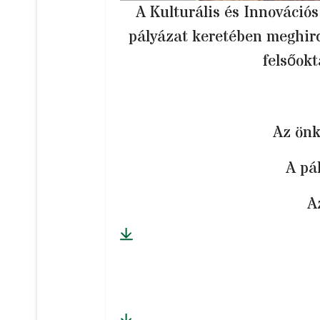
A Kulturális és Innováció
pályázat keretében meghir
felsőok
Az önk
A pá
A