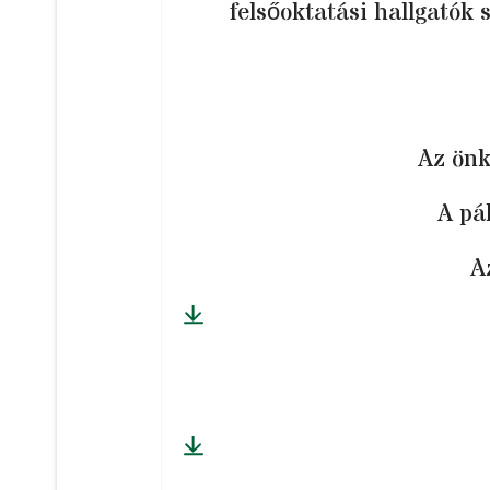
felsőoktatási hallgatók 
Az önk
A pá
A