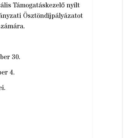
ális Támogatáskezelő nyílt
nyzati Ösztöndíjpályázatot
számára.
ber 30.
er 4.
i.