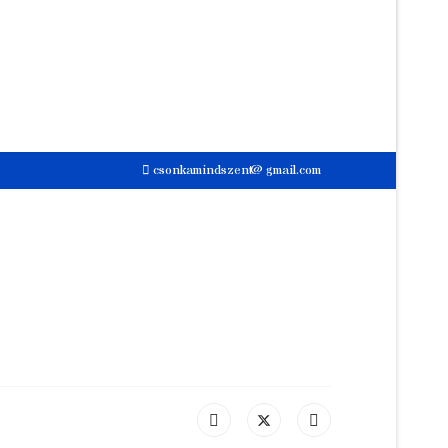
csonkamindszent@gmail.com