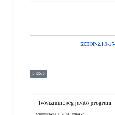
KEHOP-2.1.3-15
Előző cikk: Ivóvízmínőség javító program
Előző
Ivóvízmínőség javító program
Administrator
2024. január 25